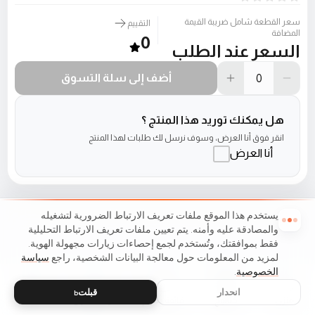
سعر القطعة شامل ضريبة القيمة
التقييم
المضافة
0
السعر عند الطلب
أضف إلى سلة التسوق
هل يمكنك توريد هذا المنتج ؟
انقر فوق أنا العرض، وسوف نرسل لك طلبات لهذا المنتج
أنا العرض
يستخدم هذا الموقع ملفات تعريف الارتباط الضرورية لتشغيله
والمصادقة عليه وأمنه. يتم تعيين ملفات تعريف الارتباط التحليلية
فقط بموافقتك، وتُستخدم لجمع إحصاءات زيارات مجهولة الهوية.
لمزيد من المعلومات حول معالجة البيانات الشخصية، راجع
سياسة
الخصوصية
.
انحدار
قبلتь
منزل
كتالوج
قائمة طعام
عربة التسوق
مفضلات