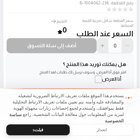
رقم القطعة
:
236-1004062-Б
سعر القطعة شامل ضريبة القيمة
التقييم
المضافة
0
السعر عند الطلب
أضف إلى سلة التسوق
هل يمكنك توريد هذا المنتج ؟
انقر فوق أنا العرض، وسوف نرسل لك طلبات لهذا المنتج
أنا العرض
يستخدم هذا الموقع ملفات تعريف الارتباط الضرورية لتشغيله
والمصادقة عليه وأمنه. يتم تعيين ملفات تعريف الارتباط التحليلية
فقط بموافقتك، وتُستخدم لجمع إحصاءات زيارات مجهولة الهوية.
لمزيد من المعلومات حول معالجة البيانات الشخصية، راجع
سياسة
الخصوصية
.
انحدار
قبلتь
منزل
كتالوج
قائمة طعام
عربة التسوق
مفضلات