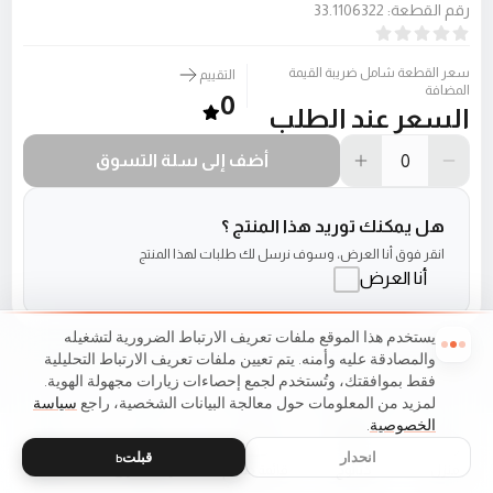
رقم القطعة
:
33.1106322
سعر القطعة شامل ضريبة القيمة
التقييم
المضافة
0
السعر عند الطلب
أضف إلى سلة التسوق
هل يمكنك توريد هذا المنتج ؟
انقر فوق أنا العرض، وسوف نرسل لك طلبات لهذا المنتج
أنا العرض
يستخدم هذا الموقع ملفات تعريف الارتباط الضرورية لتشغيله
والمصادقة عليه وأمنه. يتم تعيين ملفات تعريف الارتباط التحليلية
فقط بموافقتك، وتُستخدم لجمع إحصاءات زيارات مجهولة الهوية.
لمزيد من المعلومات حول معالجة البيانات الشخصية، راجع
سياسة
الخصوصية
.
انحدار
قبلتь
منزل
كتالوج
قائمة طعام
عربة التسوق
مفضلات