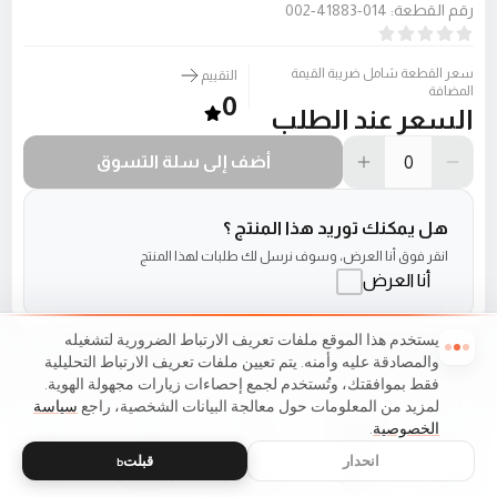
رقم القطعة
:
014-41883-002
سعر القطعة شامل ضريبة القيمة
التقييم
المضافة
0
السعر عند الطلب
أضف إلى سلة التسوق
هل يمكنك توريد هذا المنتج ؟
انقر فوق أنا العرض، وسوف نرسل لك طلبات لهذا المنتج
أنا العرض
يستخدم هذا الموقع ملفات تعريف الارتباط الضرورية لتشغيله
والمصادقة عليه وأمنه. يتم تعيين ملفات تعريف الارتباط التحليلية
فقط بموافقتك، وتُستخدم لجمع إحصاءات زيارات مجهولة الهوية.
لمزيد من المعلومات حول معالجة البيانات الشخصية، راجع
سياسة
الخصوصية
.
انحدار
قبلتь
منزل
كتالوج
قائمة طعام
عربة التسوق
مفضلات