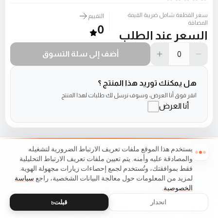
سعر القطعة شامل ضريبة القيمة
التقييم
المضافة
0
السعر عند الطلب
أضف إلى سلة التسوق
هل يمكنك توريد هذا المنتج ؟
انقر فوق أنا العرض، وسوف نرسل لك طلبات لهذا المنتج
أنا العرض
يستخدم هذا الموقع ملفات تعريف الارتباط الضرورية لتشغيله
والمصادقة عليه وأمنه. يتم تعيين ملفات تعريف الارتباط التحليلية
فقط بموافقتك، وتُستخدم لجمع إحصاءات زيارات مجهولة الهوية.
لمزيد من المعلومات حول معالجة البيانات الشخصية، راجع
سياسة
الخصوصية
.
انحدار
قبلتь
منزل
كتالوج
قائمة طعام
عربة التسوق
مفضلات