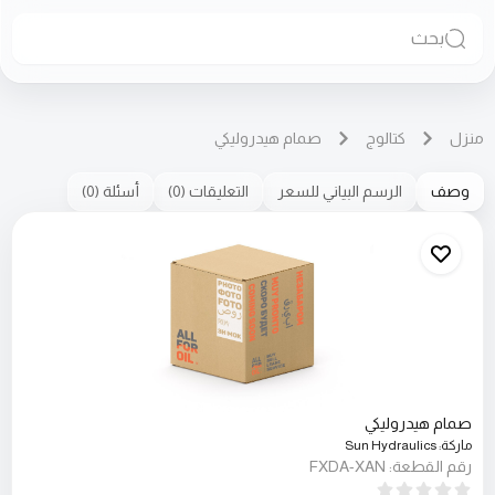
بحث
منزل
كتالوج
صمام هيدروليكي
وصف
الرسم البياني للسعر
التعليقات
(
0
)
أسئلة
(
0
)
صمام هيدروليكي
ماركة
:
Sun Hydraulics
رقم القطعة
:
FXDA-XAN