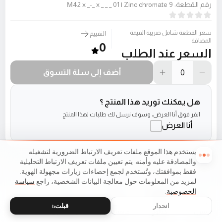
رقم القطعة
:
М42 х _-_ х _ _ _ 01 | Zinc chromate 9
سعر القطعة شامل ضريبة القيمة
التقييم
المضافة
0
السعر عند الطلب
أضف إلى سلة التسوق
هل يمكنك توريد هذا المنتج ؟
انقر فوق أنا العرض، وسوف نرسل لك طلبات لهذا المنتج
أنا العرض
يستخدم هذا الموقع ملفات تعريف الارتباط الضرورية لتشغيله
والمصادقة عليه وأمنه. يتم تعيين ملفات تعريف الارتباط التحليلية
فقط بموافقتك، وتُستخدم لجمع إحصاءات زيارات مجهولة الهوية.
لمزيد من المعلومات حول معالجة البيانات الشخصية، راجع
سياسة
الخصوصية
.
انحدار
قبلتь
منزل
كتالوج
قائمة طعام
عربة التسوق
مفضلات