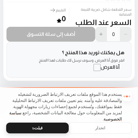
سعر القطعة شامل ضريبة القيمة
التقييم
المضافة
0
السعر عند الطلب
أضف إلى سلة التسوق
هل يمكنك توريد هذا المنتج ؟
انقر فوق أنا العرض، وسوف نرسل لك طلبات لهذا المنتج
أنا العرض
يستخدم هذا الموقع ملفات تعريف الارتباط الضرورية لتشغيله
والمصادقة عليه وأمنه. يتم تعيين ملفات تعريف الارتباط التحليلية
فقط بموافقتك، وتُستخدم لجمع إحصاءات زيارات مجهولة الهوية.
لمزيد من المعلومات حول معالجة البيانات الشخصية، راجع
سياسة
الخصوصية
.
انحدار
قبلتь
منزل
كتالوج
قائمة طعام
عربة التسوق
مفضلات