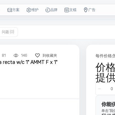
售
方案
维护
品牌
文檔
广告
问题
(0)
81
146
到收藏夾
每件价格
ra recta w/c 1" AMMT F x 1"
价
提
你能
单击“我