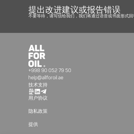
提出改进建议或报告错误
不要等待，请写信给我们，我们将通过语音或书面形式回
+998 90 052 79 50
help@allforoil.ae
技术支持
用户协议
隐私政策
提供