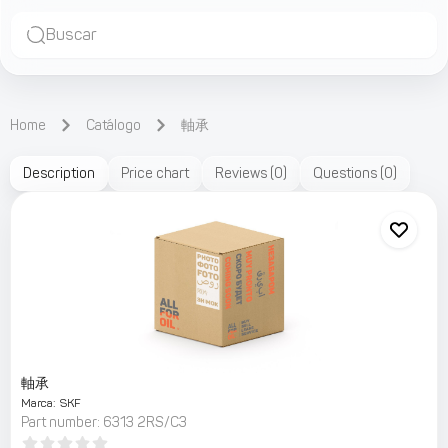
Buscar
Home
Catálogo
軸承
Description
Price chart
Reviews
(
0
)
Questions
(
0
)
軸承
Marca
:
SKF
Part number
:
6313 2RS/C3