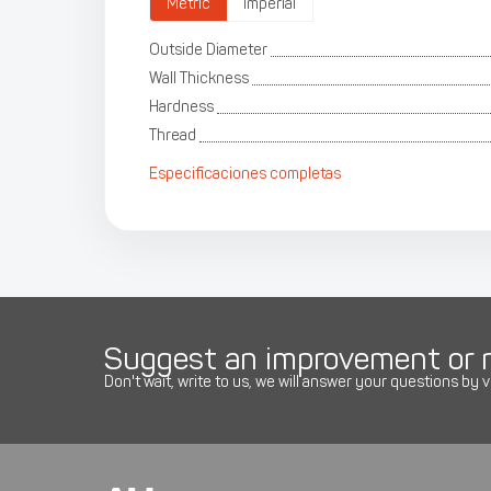
Metric
Imperial
Outside Diameter
Wall Thickness
Hardness
Thread
Especificaciones completas
Suggest an improvement or r
Don't wait, write to us, we will answer your questions by v