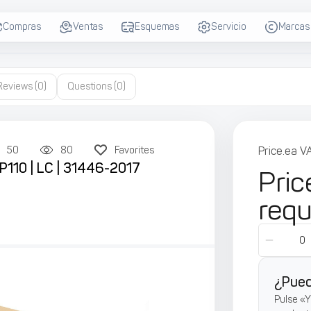
Compras
Ventas
Esquemas
Servicio
Marcas
Reviews
(0)
Questions
(0)
50
80
Favorites
Price.ea V
 P110 | LC | 31446-2017
Pric
req
¿Pued
Pulse «Y