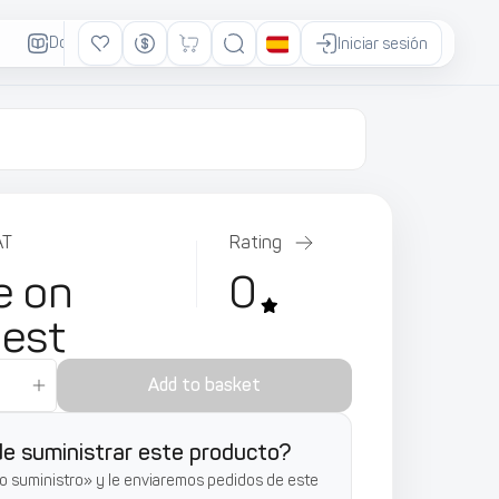
Documentación
Anuncios
Iniciar sesión
AT
Rating
e on
0
uest
Add to basket
e suministrar este producto?
o suministro» y le enviaremos pedidos de este