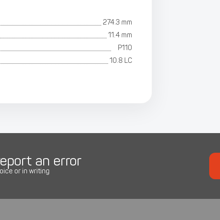
274.3 mm
11.4 mm
P110
10.8 LC
eport an error
oice or in writing