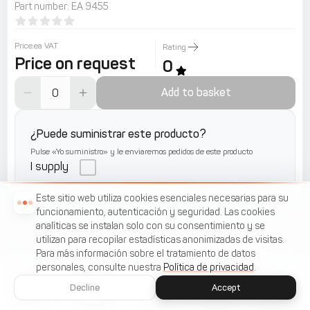
Part number
:
EA 9455
Price.ea VAT
Rating
Price on request
0
Add to basket
¿Puede suministrar este producto?
Pulse «Yo suministro» y le enviaremos pedidos de este producto
I supply
Este sitio web utiliza cookies esenciales necesarias para su
funcionamiento, autenticación y seguridad. Las cookies
analíticas se instalan solo con su consentimiento y se
utilizan para recopilar estadísticas anonimizadas de visitas.
Para más información sobre el tratamiento de datos
personales, consulte nuestra
Política de privacidad
.
Decline
Accept
Home
Catálogo
Menu
Cart
Favorites