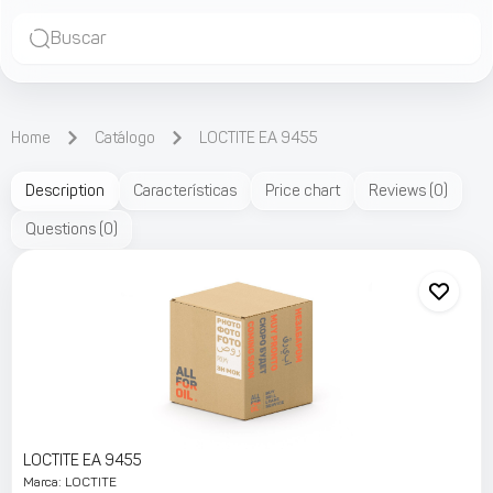
Buscar
Home
Catálogo
LOCTITE EA 9455
Description
Características
Price chart
Reviews
(
0
)
Questions
(
0
)
LOCTITE EA 9455
Marca
:
LOCTITE