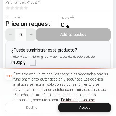
Part number
:
P103271
Price.ea VAT
Rating
Price on request
0
Add to basket
¿Puede suministrar este producto?
Pulse «Yo suministro» y le enviaremos pedidos de este producto
I supply
Este sitio web utiliza cookies esenciales necesarias para su
funcionamiento, autenticación y seguridad. Las cookies
analíticas se instalan solo con su consentimiento y se
utilizan para recopilar estadísticas anonimizadas de visitas.
Para más información sobre el tratamiento de datos
personales, consulte nuestra
Política de privacidad
.
Decline
Accept
Home
Catálogo
Menu
Cart
Favorites