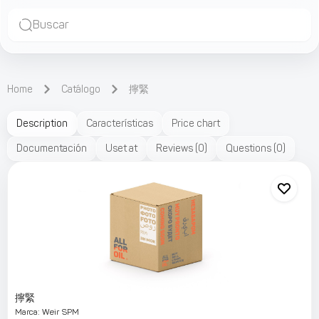
Buscar
Home
Catálogo
擰緊
Description
Características
Price chart
Documentación
Uset at
Reviews
(
0
)
Questions
(
0
)
擰緊
Marca
:
Weir SPM