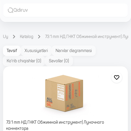
Qidiruv
Uy
Katalog
73.1 mm НД ГНКТ Обжимной инструмент| Лун
Tavsif
Xususiyatlari
Narxlar diagrammasi
Ko'rib chiqishlar
(
0
)
Savollar
(
0
)
73.1 mm НД ГНКТ Обжимной инструмент| Луночного
коннектора