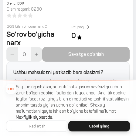
Brend
:
BDK
Qism raqami
:
8280
QQS bilan bir dona narxiС
Reyting
So'rov bo'yicha
0
narx
Savatga qo'shish
Ushbu mahsulotni yetkazib bera olasizmi?
Men yetkazib beraman tugmasini bosing, biz sizga ushbu mahsulot
uchun arizalarni yuboramiz
Sayt uning ishlashi, autentifikatsiyasi va xavfsizligi uchun
Yetkazib beraman
zarur bo‘lgan cookie-fayllardan foydalanadi. Analitik cookie-
fayllar faqat roziligingiz bilan o‘rnatiladi va tashrif statistikasini
anonim tarzda yig‘ish uchun qo‘llaniladi. Shaxsiy
ma’lumotlarni qayta ishlash bo‘yicha batafsil ma’lumot
Maxfiylik siyosatida
.
Rad etish
Qabul qiling
Uy
Katalog
Menyu
Savat
Sevimlilar