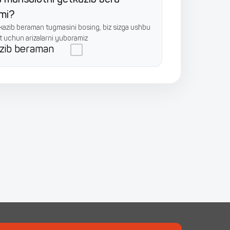
zmi?
azib beraman tugmasini bosing, biz sizga ushbu
 uchun arizalarni yuboramiz
zib beraman