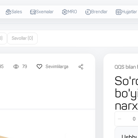
Sales
Sxemalar
MRO
Brendlar
Hujjatlar
0)
Savollar
(0)
35
79
Sevimlilarga
QQS bilan 
So'r
bo'y
narx
Ushbu