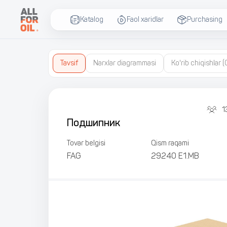
Katalog
Faol xaridlar
Purchasing
Tavsif
Narxlar diagrammasi
Ko'rib chiqishlar
(
1
Подшипник
Tovar belgisi
Qism raqami
FAG
29240 E1.MB