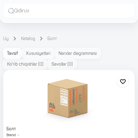
Qidiruv
Uy
Katalog
Болт
Tavsif
Xususiyatlari
Narxlar diagrammasi
Ko'rib chiqishlar
(
0
)
Savollar
(
0
)
Болт
Brend
:
-