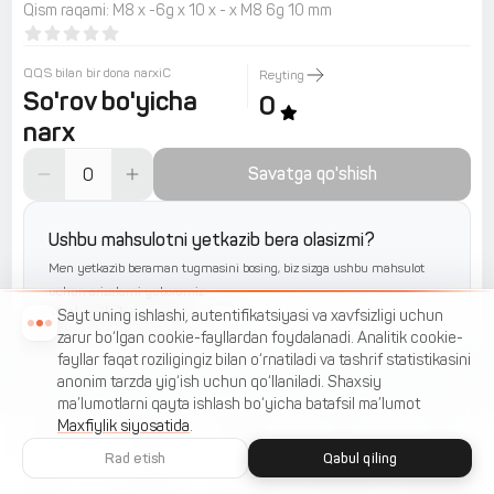
Qism raqami
:
М8 х -6g х 10 х - х М8 6g 10 mm
QQS bilan bir dona narxiС
Reyting
So'rov bo'yicha
0
narx
Savatga qo'shish
Ushbu mahsulotni yetkazib bera olasizmi?
Men yetkazib beraman tugmasini bosing, biz sizga ushbu mahsulot
uchun arizalarni yuboramiz
Yetkazib beraman
Sayt uning ishlashi, autentifikatsiyasi va xavfsizligi uchun
zarur bo‘lgan cookie-fayllardan foydalanadi. Analitik cookie-
fayllar faqat roziligingiz bilan o‘rnatiladi va tashrif statistikasini
anonim tarzda yig‘ish uchun qo‘llaniladi. Shaxsiy
ma’lumotlarni qayta ishlash bo‘yicha batafsil ma’lumot
Maxfiylik siyosatida
.
Rad etish
Qabul qiling
Uy
Katalog
Menyu
Savat
Sevimlilar