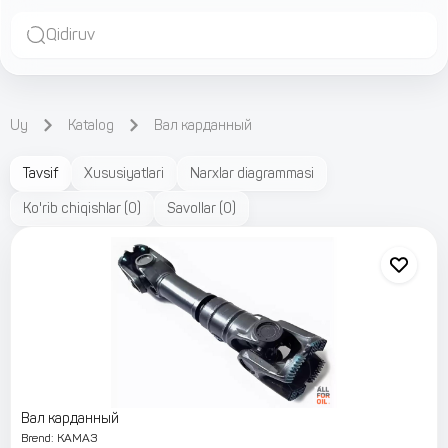
Qidiruv
Uy
Katalog
Вал карданный
Tavsif
Xususiyatlari
Narxlar diagrammasi
Ko'rib chiqishlar
(
0
)
Savollar
(
0
)
Вал карданный
Brend
:
КАМАЗ