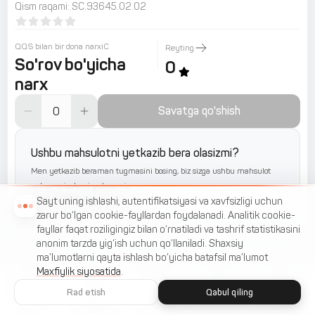
Qism raqami
:
SC.93645.02.02
QQS bilan bir dona narxiС
Reyting
So'rov bo'yicha
0
narx
Savatga qo'shish
Ushbu mahsulotni yetkazib bera olasizmi?
Men yetkazib beraman tugmasini bosing, biz sizga ushbu mahsulot
uchun arizalarni yuboramiz
Yetkazib beraman
Sayt uning ishlashi, autentifikatsiyasi va xavfsizligi uchun
zarur bo‘lgan cookie-fayllardan foydalanadi. Analitik cookie-
fayllar faqat roziligingiz bilan o‘rnatiladi va tashrif statistikasini
anonim tarzda yig‘ish uchun qo‘llaniladi. Shaxsiy
ma’lumotlarni qayta ishlash bo‘yicha batafsil ma’lumot
Maxfiylik siyosatida
.
Rad etish
Qabul qiling
Uy
Katalog
Menyu
Savat
Sevimlilar