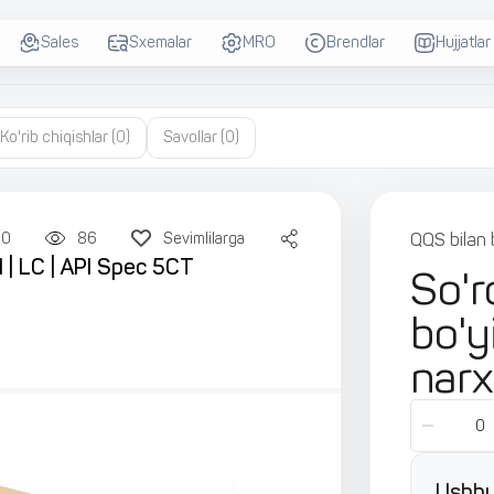
Sales
Sxemalar
MRO
Brendlar
Hujjatlar
Ko'rib chiqishlar
(0)
Savollar
(0)
50
86
Sevimlilarga
QQS bilan 
| LC | API Spec 5CT
So'r
bo'y
narx
Ushbu