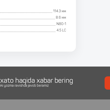
114.3 мм
8.6 мм
N80-1
4.5 LC
i xato haqida xabar bering
yoki yozma ravishda javob beramiz