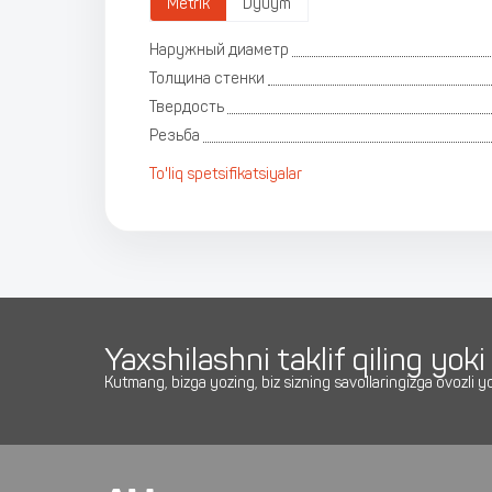
Metrik
Dyuym
Наружный диаметр
Толщина стенки
Твердость
Резьба
To'liq spetsifikatsiyalar
Yaxshilashni taklif qiling yok
Kutmang, bizga yozing, biz sizning savollaringizga ovozli 