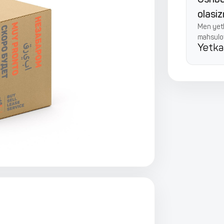
olasi
Men yetk
mahsulot
Yetka