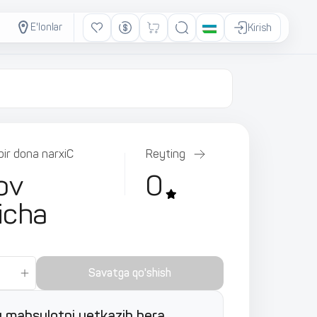
E'lonlar
Kirish
bir dona narxiС
Reyting
ov
0
icha
Savatga qo'shish
 mahsulotni yetkazib bera