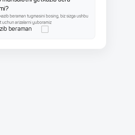
zmi?
azib beraman tugmasini bosing, biz sizga ushbu
 uchun arizalarni yuboramiz
zib beraman