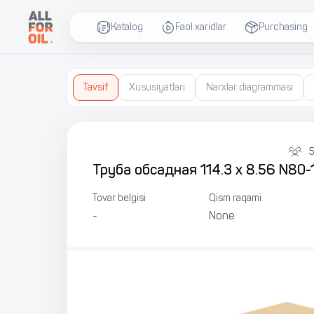
Katalog
Faol xaridlar
Purchasing
Tavsif
Xususiyatlari
Narxlar diagrammasi
Труба обсадная 114.3 x 8.56 N80-1 
Tovar belgisi
Qism raqami
-
None