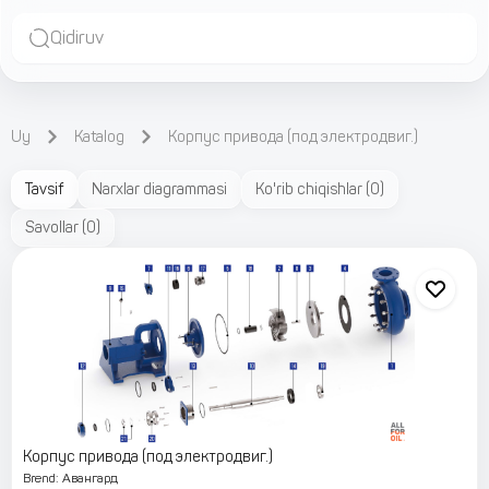
Qidiruv
Uy
Katalog
Корпус привода (под электродвиг.)
Tavsif
Narxlar diagrammasi
Ko'rib chiqishlar
(
0
)
Savollar
(
0
)
Корпус привода (под электродвиг.)
Brend
:
Авангард