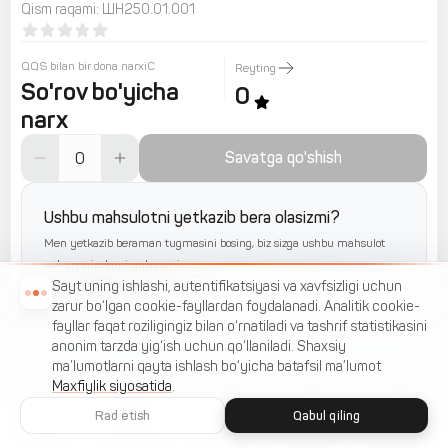
Qism raqami
:
ШН250.01.001
QQS bilan bir dona narxiС
Reyting
So'rov bo'yicha
0
narx
Savatga qo'shish
Ushbu mahsulotni yetkazib bera olasizmi?
Men yetkazib beraman tugmasini bosing, biz sizga ushbu mahsulot
uchun arizalarni yuboramiz
Yetkazib beraman
Sayt uning ishlashi, autentifikatsiyasi va xavfsizligi uchun
zarur bo‘lgan cookie-fayllardan foydalanadi. Analitik cookie-
fayllar faqat roziligingiz bilan o‘rnatiladi va tashrif statistikasini
anonim tarzda yig‘ish uchun qo‘llaniladi. Shaxsiy
ma’lumotlarni qayta ishlash bo‘yicha batafsil ma’lumot
Maxfiylik siyosatida
.
Rad etish
Qabul qiling
Uy
Katalog
Menyu
Savat
Sevimlilar