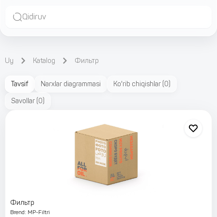
Qidiruv
Uy
Katalog
Фильтр
Tavsif
Narxlar diagrammasi
Ko'rib chiqishlar
(
0
)
Savollar
(
0
)
Фильтр
Brend
:
MP-Filtri