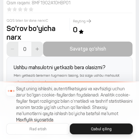
Qism raqami
:
8MF1902A10HBP01
QQS bilan bir dona narxiС
Reyting
So'rov bo'yicha
0
narx
Savatga qo'shish
Ushbu mahsulotni yetkazib bera olasizmi?
Men yetkazib beraman tugmasini bosing, biz sizga ushbu mahsulot
uchun arizalarni yuboramiz
Yetkazib beraman
Sayt uning ishlashi, autentifikatsiyasi va xavfsizligi uchun
zarur bo‘lgan cookie-fayllardan foydalanadi. Analitik cookie-
fayllar faqat roziligingiz bilan o‘rnatiladi va tashrif statistikasini
anonim tarzda yig‘ish uchun qo‘llaniladi. Shaxsiy
ma’lumotlarni qayta ishlash bo‘yicha batafsil ma’lumot
Maxfiylik siyosatida
.
Rad etish
Qabul qiling
Uy
Katalog
Menyu
Savat
Sevimlilar