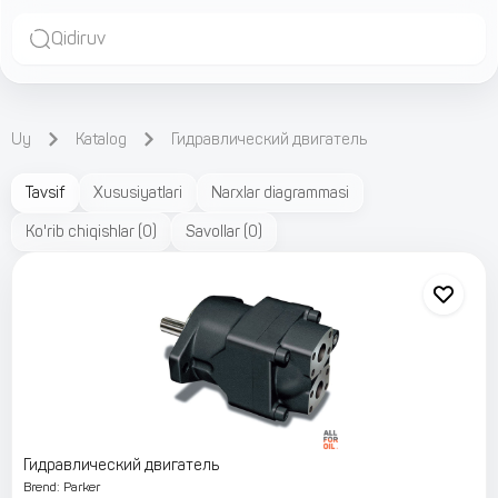
Qidiruv
Uy
Katalog
Гидравлический двигатель
Tavsif
Xususiyatlari
Narxlar diagrammasi
Ko'rib chiqishlar
(
0
)
Savollar
(
0
)
Гидравлический двигатель
Brend
:
Parker