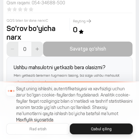
Qism raqami
:
054-34688-500
QQS bilan bir dona narxiС
Reyting
So'rov bo'yicha
0
narx
Savatga qo'shish
Ushbu mahsulotni yetkazib bera olasizmi?
Men yetkazib beraman tugmasini bosing, biz sizga ushbu mahsulot
uchun arizalarni yuboramiz
Yetkazib beraman
Sayt uning ishlashi, autentifikatsiyasi va xavfsizligi uchun
zarur bo‘lgan cookie-fayllardan foydalanadi. Analitik cookie-
fayllar faqat roziligingiz bilan o‘rnatiladi va tashrif statistikasini
anonim tarzda yig‘ish uchun qo‘llaniladi. Shaxsiy
ma’lumotlarni qayta ishlash bo‘yicha batafsil ma’lumot
Maxfiylik siyosatida
.
Rad etish
Qabul qiling
Uy
Katalog
Menyu
Savat
Sevimlilar