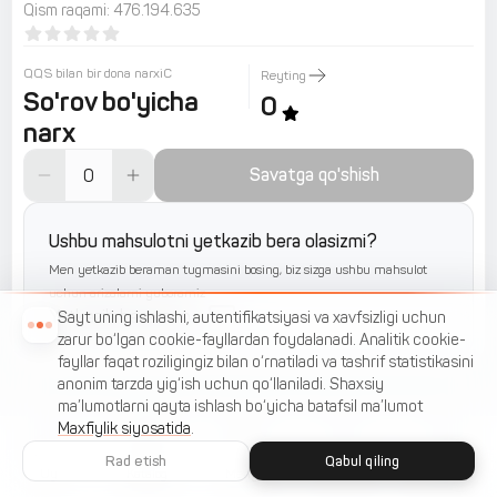
Qism raqami
:
476.194.635
QQS bilan bir dona narxiС
Reyting
So'rov bo'yicha
0
narx
Savatga qo'shish
Ushbu mahsulotni yetkazib bera olasizmi?
Men yetkazib beraman tugmasini bosing, biz sizga ushbu mahsulot
uchun arizalarni yuboramiz
Yetkazib beraman
Sayt uning ishlashi, autentifikatsiyasi va xavfsizligi uchun
zarur bo‘lgan cookie-fayllardan foydalanadi. Analitik cookie-
fayllar faqat roziligingiz bilan o‘rnatiladi va tashrif statistikasini
anonim tarzda yig‘ish uchun qo‘llaniladi. Shaxsiy
ma’lumotlarni qayta ishlash bo‘yicha batafsil ma’lumot
Maxfiylik siyosatida
.
Rad etish
Qabul qiling
Uy
Katalog
Menyu
Savat
Sevimlilar