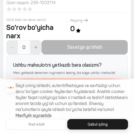
Qism raqami
:
236-1003114
QQS bilan bir dona narxiС
Reyting
So'rov bo'yicha
0
narx
Savatga qo'shish
Ushbu mahsulotni yetkazib bera olasizmi?
Men yetkazib beraman tugmasini bosing, biz sizga ushbu mahsulot
uchun arizalarni yuboramiz
Yetkazib beraman
Sayt uning ishlashi, autentifikatsiyasi va xavfsizligi uchun
zarur bo‘lgan cookie-fayllardan foydalanadi. Analitik cookie-
fayllar faqat roziligingiz bilan o‘rnatiladi va tashrif statistikasini
anonim tarzda yig‘ish uchun qo‘llaniladi. Shaxsiy
ma’lumotlarni qayta ishlash bo‘yicha batafsil ma’lumot
Maxfiylik siyosatida
.
Rad etish
Qabul qiling
Uy
Katalog
Menyu
Savat
Sevimlilar