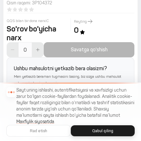
Qism raqami
:
3P104372
QQS bilan bir dona narxiС
Reyting
So'rov bo'yicha
0
narx
Savatga qo'shish
Ushbu mahsulotni yetkazib bera olasizmi?
Men yetkazib beraman tugmasini bosing, biz sizga ushbu mahsulot
uchun arizalarni yuboramiz
Yetkazib beraman
Sayt uning ishlashi, autentifikatsiyasi va xavfsizligi uchun
zarur bo‘lgan cookie-fayllardan foydalanadi. Analitik cookie-
fayllar faqat roziligingiz bilan o‘rnatiladi va tashrif statistikasini
anonim tarzda yig‘ish uchun qo‘llaniladi. Shaxsiy
ma’lumotlarni qayta ishlash bo‘yicha batafsil ma’lumot
Maxfiylik siyosatida
.
Rad etish
Qabul qiling
Uy
Katalog
Menyu
Savat
Sevimlilar