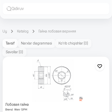
Qidiruv
Uy
Katalog
Гайка лобовая верхняя
Tavsif
Narxlar diagrammasi
Ko'rib chiqishlar
(
0
)
Savollar
(
0
)
Лобовая гайка
Brend
:
Weir SPM