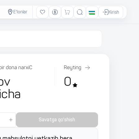
E'lonlar
Kirish
bir dona narxiС
Reyting
ov
0
icha
Savatga qo'shish
 mahsulotni yetkazib bera