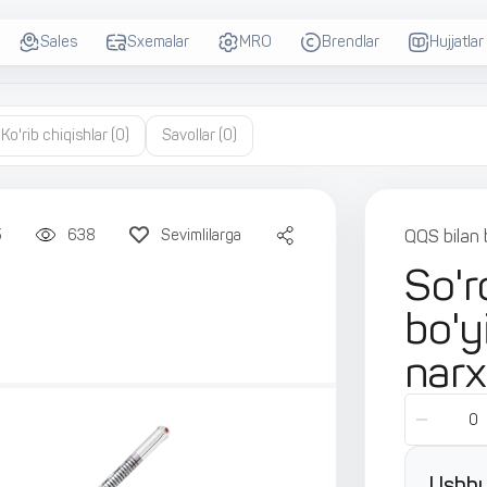
Sales
Sxemalar
MRO
Brendlar
Hujjatlar
Ko'rib chiqishlar
(0)
Savollar
(0)
5
638
Sevimlilarga
QQS bilan 
So'r
bo'y
narx
Ushbu