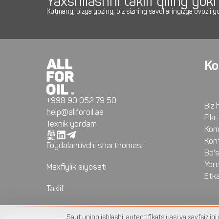
Yaxshilashni taklif qiling yok
Kutmang, bizga yozing, biz sizning savollaringizga ovozli 
Ko
+998 90 052 79 50
Biz 
help@allforoil.ae
Fikr
Texnik yordam
Komp
Kont
Foydalanuvchi shartnomasi
Bo's
Yor
Maxfiylik siyosati
Etka
Taklif
Sayt uning ishlashi, autentifikatsiyasi va xavfsizlig