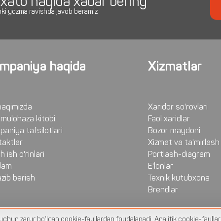
i xato haqida xabar bering
yoki yozma ravishda javob beramiz
mpaniya haqida
Xizmatlar
haqimizda
Xaridor so'rovlari
-mulohaza kitobi
Faol xaridlar
aniya tafsilotlari
Bozor maydoni
aktlar
Xizmat va ta'mirlash
h ish o'rinlari
Portlash-diagram
dam
E'lonlar
zib berish
Texnik kutubxona
Brendlar
i uchun zarur bo‘lgan cookie-fayllardan foydalanadi. Analitik cookie-fayllar 