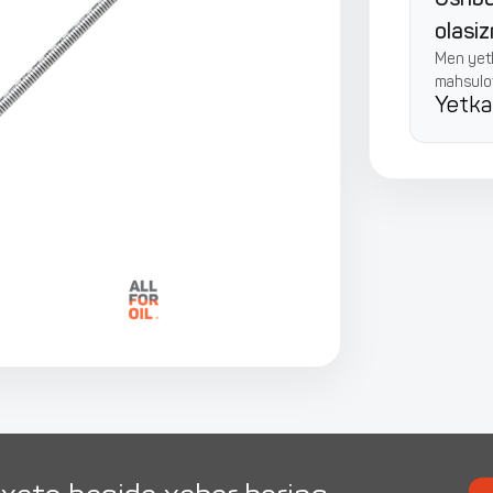
olasi
Men yetk
mahsulot
Yetka