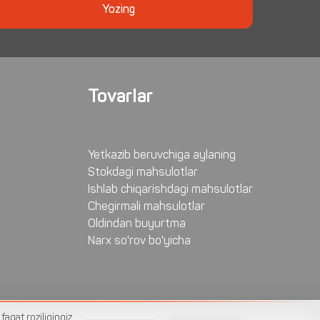
Yozing
Tovarlar
Yetkazib beruvchiga aylaning
Stokdagi mahsulotlar
Ishlab chiqarishdagi mahsulotlar
Chegirmali mahsulotlar
Oldindan buyurtma
Narx so'rov bo'yicha
faqat roziligingiz