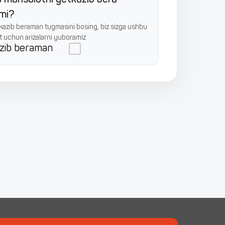
zmi?
azib beraman tugmasini bosing, biz sizga ushbu
 uchun arizalarni yuboramiz
zib beraman