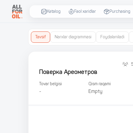
Katalog
Faol xaridlar
Purchasing
Tavsif
Narxlar diagrammasi
Foydalaniladi
Поверка Ареометров
Tovar belgisi
Qism raqami
-
Empty